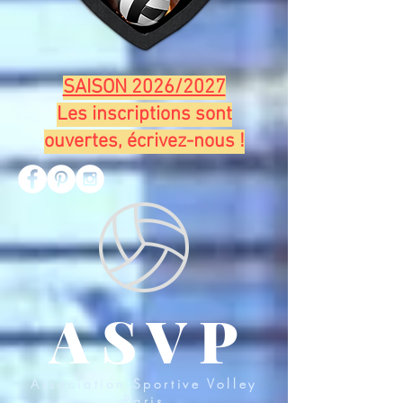
SAISON 2026/2027
Les inscriptions sont
ouvertes, écrivez-nous !
A
S V P
Association Sportive Volley
Paris