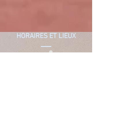
HORAIRES ET LIEUX
Loisirs Confirmés
Jeu libre mixte - Niveau
Confirmé
2 séances par semaine : Lundi et
Mercredi
Horaires : 19h30 à 22h