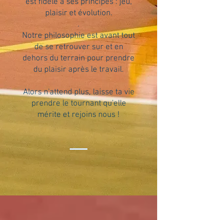
est fidèle à ses principes : jeu,
plaisir et évolution.
.
Notre philosophie est avant tout
de se retrouver sur et en
dehors du terrain pour prendre
du plaisir après le travail.
Alors n'attend plus, laisse ta vie
prendre le tournant qu'elle
mérite et rejoins nous !